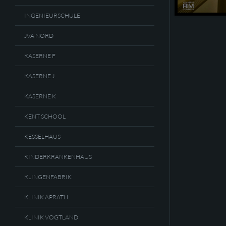
INGENIEURSCHULE
JVA NORD
KASERNE F
KASERNE J
KASERNE K
KENT SCHOOL
KESSELHAUS
KINDERKRANKENHAUS
KLINGENFABRIK
KLINIK APRATH
KLINIK VOGTLAND