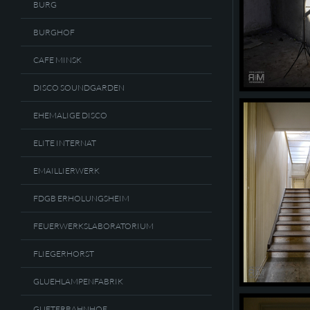
BURG
BURGHOF
CAFE MINSK
DISCO SOUNDGARDEN
EHEMALIGE DISCO
ELITE INTERNAT
EMAILLIERWERK
FDGB ERHOLUNGSHEIM
FEUERWERKSLABORATORIUM
FLIEGERHORST
GLUEHLAMPENFABRIK
GUETERBAHNHOF