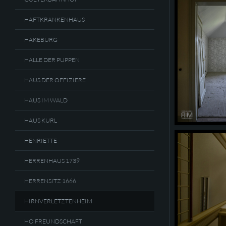
HAFTKRANKENHAUS
HAKEBURG
HALLE DER PUPPEN
HAUS DER OFFIZIERE
HAUS IM WALD
HAUS KURL
HENRIETTE
HERRENHAUS 1739
HERRENSITZ 1666
HIRNVERLETZTENHEIM
HO FREUNDSCHAFT